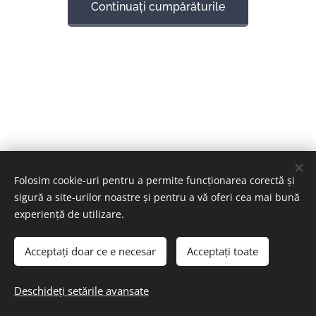
Continuați cumpărăturile
Folosim cookie-uri pentru a permite funcționarea corectă și
sigură a site-urilor noastre și pentru a vă oferi cea mai bună
experiență de utilizare.
Acceptați doar ce e necesar
Acceptați toate
© 2024 Toate drepturile rezervate
Cookie-uri
Deschideți setările avansate