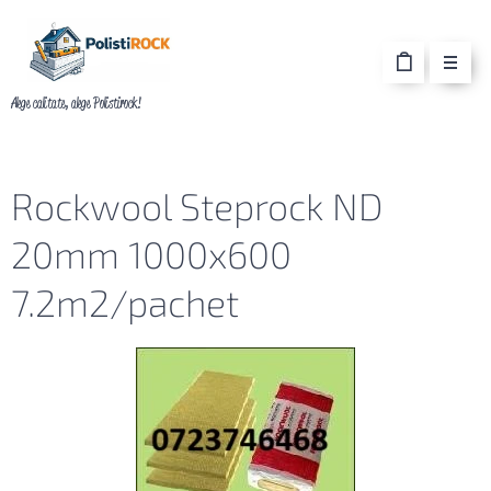
Alege calitate, alege Polistirock!
Rockwool Steprock ND
20mm 1000x600
7.2m2/pachet